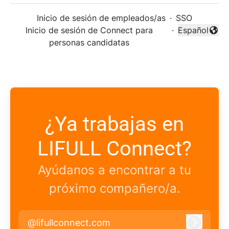
Inicio de sesión de empleados/as
·
SSO
Inicio de sesión de Connect para
·
Español
Cambiar idi
personas candidatas
¿Ya trabajas en
LIFULL Connect?
Ayúdanos a encontrar a tu
próximo compañero/a.
@lifullconnect.com
Iniciar 