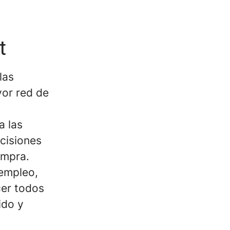
t
las
yor red de
a las
cisiones
ompra.
 empleo,
cer todos
ido y