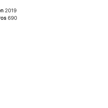
en
2019
ros
690