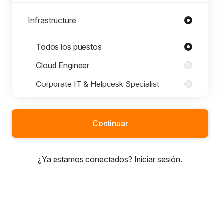
Infrastructure
Puestos en Infrastructure
Todos los puestos
Cloud Engineer
Corporate IT & Helpdesk Specialist
DevOps Engineer
Security Manager
Continuar
Site Reliability Engineer
Systems Engineer
¿Ya estamos conectados?
Iniciar sesión
.
Marketing & Content