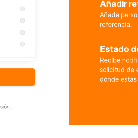
Añadir re
Añade perso
referencia.
Estado de
Recibe noti
solicitud de
dónde estás 
esión
.