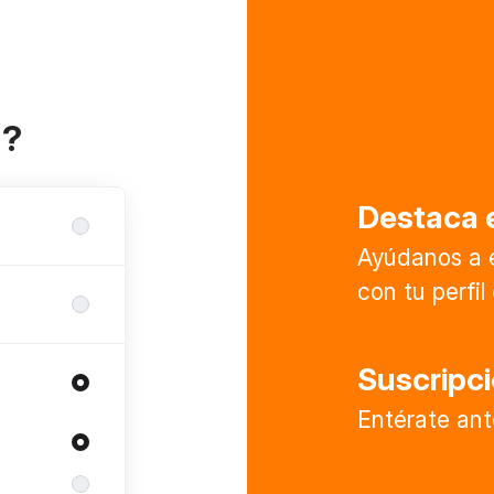
a?
Destaca e
Ayúdanos a 
con tu perfi
Suscripc
Entérate ant